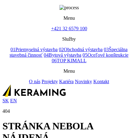
Menu
+421 32 6579 100
Služby
01
Priemyselná výstavba
02
Obchodná výstavba
03
Špeciálna
stavebná činnosť
04
Bytová výstavba
05
Oceľové konštrukcie
06
TOP KIMALL
Menu
O nás
Projekty
Kariéra
Novinky
Kontakt
SK
EN
404
STRÁNKA NEBOLA
NÁJDENÁ