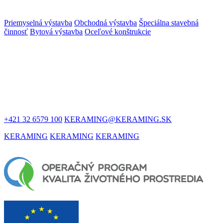
Priemyselná výstavba
Obchodná výstavba
Špeciálna stavebná
činnosť
Bytová výstavba
Oceľové konštrukcie
ZOSTAŇME
V KONTAKTE
+421 32 6579 100
KERAMING@KERAMING.SK
KERAMING
KERAMING
KERAMING