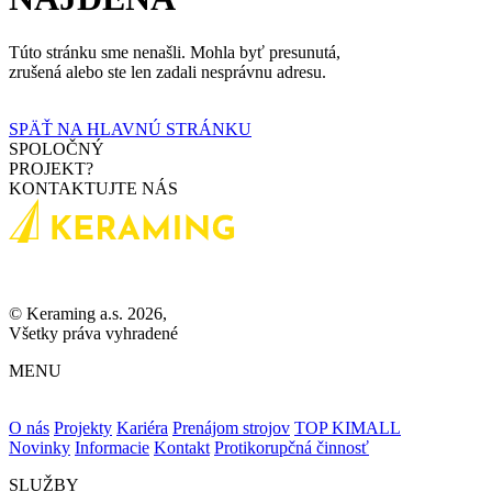
Túto stránku sme nenašli. Mohla byť presunutá,
zrušená alebo ste len zadali nesprávnu adresu.
SPÄŤ NA HLAVNÚ STRÁNKU
SPOLOČNÝ
PROJEKT?
KONTAKTUJTE NÁS
© Keraming a.s. 2026,
Všetky práva vyhradené
MENU
O nás
Projekty
Kariéra
Prenájom strojov
TOP KIMALL
Novinky
Informacie
Kontakt
Protikorupčná činnosť
SLUŽBY