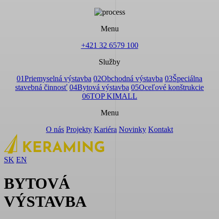
Menu
+421 32 6579 100
Služby
01
Priemyselná výstavba
02
Obchodná výstavba
03
Špeciálna
stavebná činnosť
04
Bytová výstavba
05
Oceľové konštrukcie
06
TOP KIMALL
Menu
O nás
Projekty
Kariéra
Novinky
Kontakt
SK
EN
BYTOVÁ
VÝSTAVBA