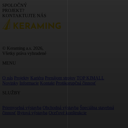
SPOLOČNÝ
PROJEKT?
KONTAKTUJTE NÁS
© Keraming a.s. 2026,
Všetky práva vyhradené
MENU
O nás
Projekty
Kariéra
Prenájom strojov
TOP KIMALL
Novinky
Informacie
Kontakt
Protikorupčná činnosť
SLUŽBY
Priemyselná výstavba
Obchodná výstavba
Špeciálna stavebná
činnosť
Bytová výstavba
Oceľové konštrukcie