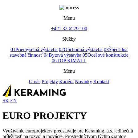
Menu
+421 32 6579 100
Služby
01
Priemyselná výstavba
02
Obchodná výstavba
03
Špeciálna
stavebná činnosť
04
Bytová výstavba
05
Oceľové konštrukcie
06
TOP KIMALL
Menu
O nás
Projekty
Kariéra
Novinky
Kontakt
SK
EN
EURO PROJEKTY
Využívanie europrojektov predstavuje pre Keraming, a.s. jedinečnú
príležitosť na rozvoj a inovácie. Prostredníctvom týchto grantov