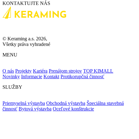
KONTAKTUJTE NÁS
© Keraming a.s. 2026,
Všetky práva vyhradené
MENU
O nás
Projekty
Kariéra
Prenájom strojov
TOP KIMALL
Novinky
Informacie
Kontakt
Protikorupčná činnosť
SLUŽBY
Priemyselná výstavba
Obchodná výstavba
Špeciálna stavebná
činnosť
Bytová výstavba
Oceľové konštrukcie
ZOSTAŇME