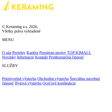
© Keraming a.s. 2026,
Všetky práva vyhradené
MENU
O nás
Projekty
Kariéra
Prenájom strojov
TOP KIMALL
Novinky
Informacie
Kontakt
Protikorupčná činnosť
SLUŽBY
Priemyselná výstavba
Obchodná výstavba
Špeciálna stavebná
činnosť
Bytová výstavba
Oceľové konštrukcie
ZOSTAŇME