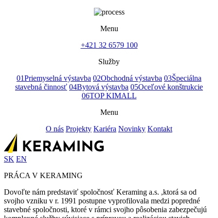
Menu
+421 32 6579 100
Služby
01
Priemyselná výstavba
02
Obchodná výstavba
03
Špeciálna
stavebná činnosť
04
Bytová výstavba
05
Oceľové konštrukcie
06
TOP KIMALL
Menu
O nás
Projekty
Kariéra
Novinky
Kontakt
SK
EN
PRÁCA V KERAMING
Dovoľte nám predstaviť spoločnosť Keraming a.s. ,ktorá sa od
svojho vzniku v r. 1991 postupne vyprofilovala medzi popredné
stavebné spoločnosti, ktoré v rámci svojho pôsobenia zabezpečujú