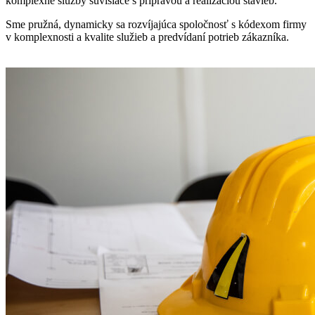
komplexné služby súvisiace s prípravou a realizáciou stavieb.
Sme pružná, dynamicky sa rozvíjajúca spoločnosť s kódexom firmy
v komplexnosti a kvalite služieb a predvídaní potrieb zákazníka.