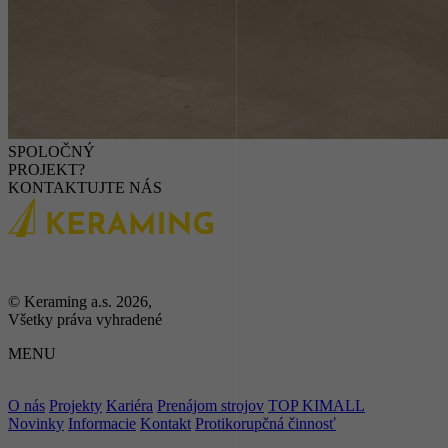
SPOLOČNÝ
PROJEKT?
KONTAKTUJTE NÁS
© Keraming a.s. 2026,
Všetky práva vyhradené
MENU
O nás
Projekty
Kariéra
Prenájom strojov
TOP KIMALL
Novinky
Informacie
Kontakt
Protikorupčná činnosť