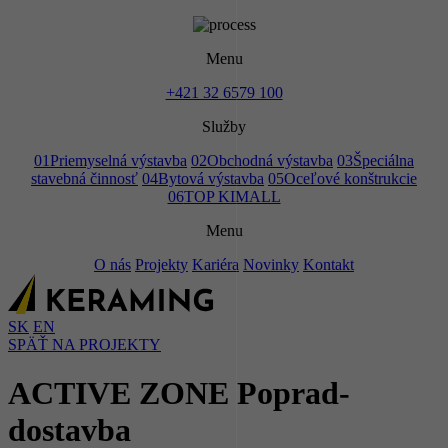
Menu
+421 32 6579 100
Služby
01
Priemyselná výstavba
02
Obchodná výstavba
03
Špeciálna
stavebná činnosť
04
Bytová výstavba
05
Oceľové konštrukcie
06
TOP KIMALL
Menu
O nás
Projekty
Kariéra
Novinky
Kontakt
SK
EN
SPÄŤ NA PROJEKTY
ACTIVE ZONE Poprad-
dostavba