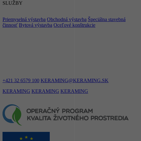
SLUŽBY
Priemyselná výstavba
Obchodná výstavba
Špeciálna stavebná
činnosť
Bytová výstavba
Oceľové konštrukcie
ZOSTAŇME
V KONTAKTE
+421 32 6579 100
KERAMING@KERAMING.SK
KERAMING
KERAMING
KERAMING