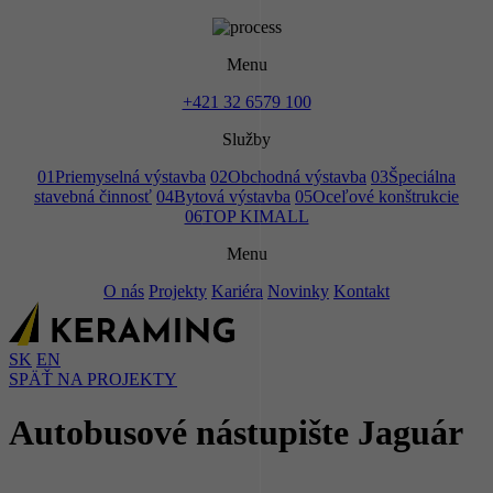
Menu
+421 32 6579 100
Služby
01
Priemyselná výstavba
02
Obchodná výstavba
03
Špeciálna
stavebná činnosť
04
Bytová výstavba
05
Oceľové konštrukcie
06
TOP KIMALL
Menu
O nás
Projekty
Kariéra
Novinky
Kontakt
SK
EN
SPÄŤ NA PROJEKTY
Autobusové nástupište Jaguár