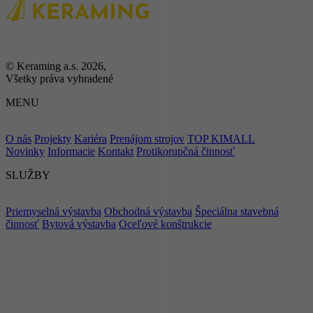
© Keraming a.s. 2026,
Všetky práva vyhradené
MENU
O nás
Projekty
Kariéra
Prenájom strojov
TOP KIMALL
Novinky
Informacie
Kontakt
Protikorupčná činnosť
SLUŽBY
Priemyselná výstavba
Obchodná výstavba
Špeciálna stavebná
činnosť
Bytová výstavba
Oceľové konštrukcie
ZOSTAŇME
V KONTAKTE