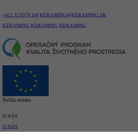
+421 32 6579 100
KERAMING@KERAMING.SK
KERAMING
KERAMING
KERAMING
Ďaľšia stránka
O NÁS
O NÁS