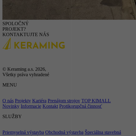
SPOLOČNÝ
PROJEKT?
KONTAKTUJTE NÁS
© Keraming a.s. 2026,
Všetky práva vyhradené
MENU
O nás
Projekty
Kariéra
Prenájom strojov
TOP KIMALL
Novinky
Informacie
Kontakt
Protikorupčná činnosť
SLUŽBY
Priemyselná výstavba
Obchodná výstavba
Špeciálna stavebná