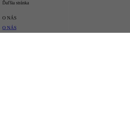
Ďaľšia stránka
O NÁS
O NÁS