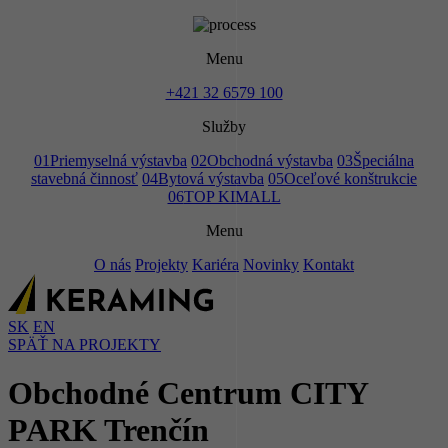
Menu
+421 32 6579 100
Služby
01
Priemyselná výstavba
02
Obchodná výstavba
03
Špeciálna
stavebná činnosť
04
Bytová výstavba
05
Oceľové konštrukcie
06
TOP KIMALL
Menu
O nás
Projekty
Kariéra
Novinky
Kontakt
SK
EN
SPÄŤ NA PROJEKTY
Obchodné Centrum CITY
PARK Trenčín