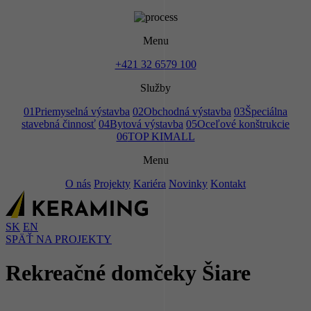
Menu
+421 32 6579 100
Služby
01
Priemyselná výstavba
02
Obchodná výstavba
03
Špeciálna
stavebná činnosť
04
Bytová výstavba
05
Oceľové konštrukcie
06
TOP KIMALL
Menu
O nás
Projekty
Kariéra
Novinky
Kontakt
SK
EN
SPÄŤ NA PROJEKTY
Rekreačné domčeky Šiare