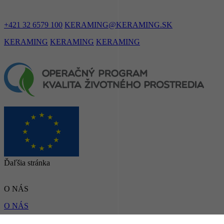
+421 32 6579 100
KERAMING@KERAMING.SK
KERAMING
KERAMING
KERAMING
Ďaľšia stránka
O NÁS
O NÁS