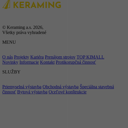
© Keraming a.s. 2026,
Všetky práva vyhradené
MENU
O nás
Projekty
Kariéra
Prenájom strojov
TOP KIMALL
Novinky
Informacie
Kontakt
Protikorupčná činnosť
SLUŽBY
Priemyselná výstavba
Obchodná výstavba
Špeciálna stavebná
činnosť
Bytová výstavba
Oceľové konštrukcie
ZOSTAŇME
V KONTAKTE