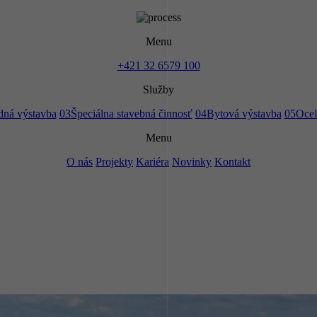
Menu
+421 32 6579 100
Služby
ná výstavba
03
Špeciálna stavebná činnosť
04
Bytová výstavba
05
Oceľ
Menu
O nás
Projekty
Kariéra
Novinky
Kontakt