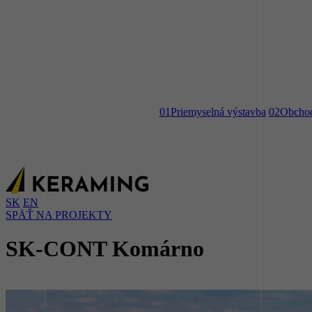
01
Priemyselná výstavba
02
Obchod
SK
EN
SPÄŤ NA PROJEKTY
SK-CONT Komárno