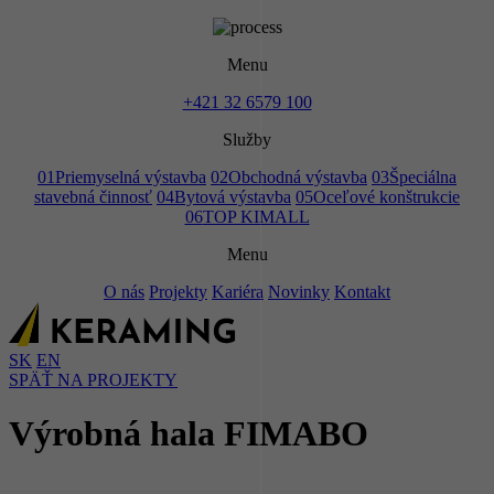
Menu
+421 32 6579 100
Služby
01
Priemyselná výstavba
02
Obchodná výstavba
03
Špeciálna
stavebná činnosť
04
Bytová výstavba
05
Oceľové konštrukcie
06
TOP KIMALL
Menu
O nás
Projekty
Kariéra
Novinky
Kontakt
SK
EN
SPÄŤ NA PROJEKTY
Výrobná hala FIMABO