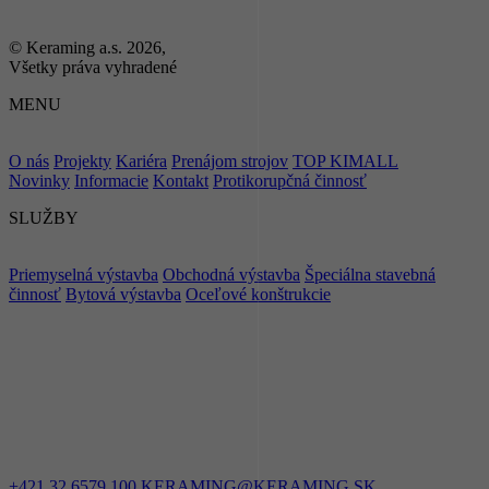
© Keraming a.s. 2026,
Všetky práva vyhradené
MENU
O nás
Projekty
Kariéra
Prenájom strojov
TOP KIMALL
Novinky
Informacie
Kontakt
Protikorupčná činnosť
SLUŽBY
Priemyselná výstavba
Obchodná výstavba
Špeciálna stavebná
činnosť
Bytová výstavba
Oceľové konštrukcie
ZOSTAŇME
V KONTAKTE
+421 32 6579 100
KERAMING@KERAMING.SK