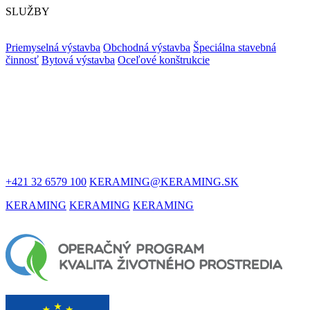
SLUŽBY
Priemyselná výstavba
Obchodná výstavba
Špeciálna stavebná
činnosť
Bytová výstavba
Oceľové konštrukcie
ZOSTAŇME
V KONTAKTE
+421 32 6579 100
KERAMING@KERAMING.SK
KERAMING
KERAMING
KERAMING