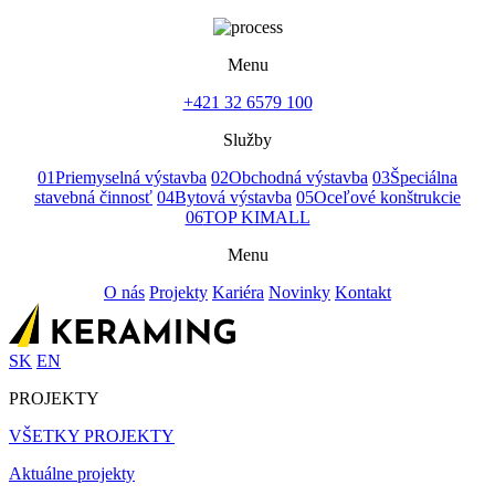
Menu
+421 32 6579 100
Služby
01
Priemyselná výstavba
02
Obchodná výstavba
03
Špeciálna
stavebná činnosť
04
Bytová výstavba
05
Oceľové konštrukcie
06
TOP KIMALL
Menu
O nás
Projekty
Kariéra
Novinky
Kontakt
SK
EN
PROJEKTY
VŠETKY PROJEKTY
Aktuálne projekty