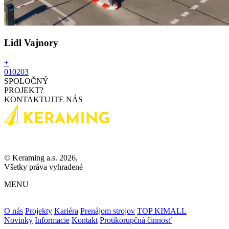
Lidl Vajnory
+
01
02
03
SPOLOČNÝ
PROJEKT?
KONTAKTUJTE NÁS
© Keraming a.s. 2026,
Všetky práva vyhradené
MENU
O nás
Projekty
Kariéra
Prenájom strojov
TOP KIMALL
Novinky
Informacie
Kontakt
Protikorupčná činnosť