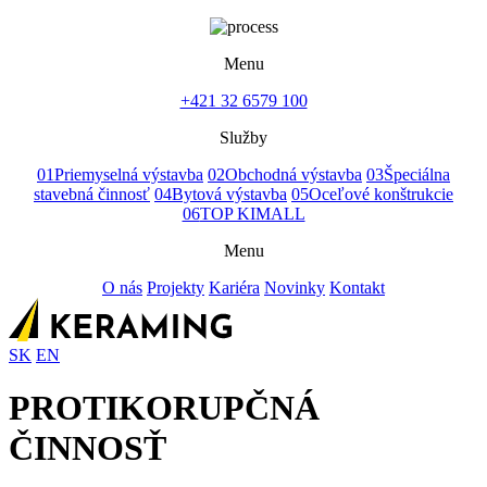
Menu
+421 32 6579 100
Služby
01
Priemyselná výstavba
02
Obchodná výstavba
03
Špeciálna
stavebná činnosť
04
Bytová výstavba
05
Oceľové konštrukcie
06
TOP KIMALL
Menu
O nás
Projekty
Kariéra
Novinky
Kontakt
SK
EN
PROTIKORUPČNÁ
ČINNOSŤ