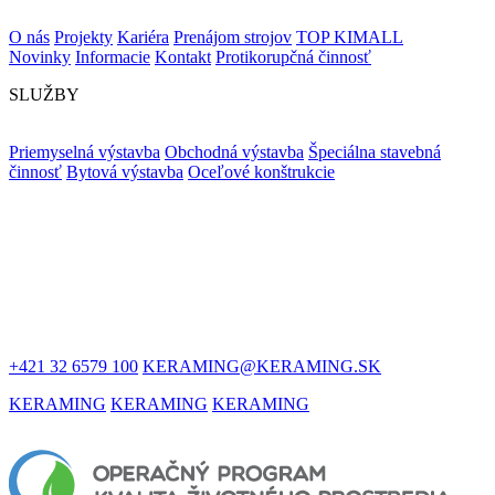
O nás
Projekty
Kariéra
Prenájom strojov
TOP KIMALL
Novinky
Informacie
Kontakt
Protikorupčná činnosť
SLUŽBY
Priemyselná výstavba
Obchodná výstavba
Špeciálna stavebná
činnosť
Bytová výstavba
Oceľové konštrukcie
ZOSTAŇME
V KONTAKTE
+421 32 6579 100
KERAMING@KERAMING.SK
KERAMING
KERAMING
KERAMING