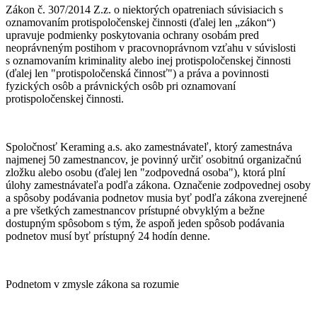
Zákon č. 307/2014 Z.z. o niektorých opatreniach súvisiacich s
oznamovaním protispoločenskej činnosti (ďalej len „zákon“)
upravuje podmienky poskytovania ochrany osobám pred
neoprávneným postihom v pracovnoprávnom vzťahu v súvislosti
s oznamovaním kriminality alebo inej protispoločenskej činnosti
(ďalej len "protispoločenská činnosť") a práva a povinnosti
fyzických osôb a právnických osôb pri oznamovaní
protispoločenskej činnosti.
Spoločnosť Keraming a.s. ako zamestnávateľ, ktorý zamestnáva
najmenej 50 zamestnancov, je povinný určiť osobitnú organizačnú
zložku alebo osobu (ďalej len "zodpovedná osoba"), ktorá plní
úlohy zamestnávateľa podľa zákona. Označenie zodpovednej osoby
a spôsoby podávania podnetov musia byť podľa zákona zverejnené
a pre všetkých zamestnancov prístupné obvyklým a bežne
dostupným spôsobom s tým, že aspoň jeden spôsob podávania
podnetov musí byť prístupný 24 hodín denne.
Podnetom v zmysle zákona sa rozumie