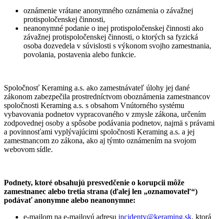
oznámenie vrátane anonymného oznámenia o závažnej
protispoločenskej činnosti,
neanonymné podanie o inej protispoločenskej činnosti ako
závažnej protispoločenskej činnosti, o ktorých sa fyzická
osoba dozvedela v súvislosti s výkonom svojho zamestnania,
povolania, postavenia alebo funkcie.
Spoločnosť Keraming a.s. ako zamestnávateľ úlohy jej dané
zákonom zabezpečila prostredníctvom oboznámenia zamestnancov
spoločnosti Keraming a.s. s obsahom Vnútorného systému
vybavovania podnetov vypracovaného v zmysle zákona, určením
zodpovednej osoby a spôsobe podávania podnetov, najmä s právami
a povinnosťami vyplývajúcimi spoločnosti Keraming a.s. a jej
zamestnancom zo zákona, ako aj týmto oznámením na svojom
webovom sídle.
Podnety, ktoré obsahujú presvedčenie o korupcii môže
zamestnanec alebo tretia strana (ďalej len „oznamovateľ“)
podávať anonymne alebo neanonymne:
e-mailom na e-mailovú adresu
incidenty@keraming.sk
, ktorá